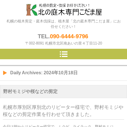
北の庭木専門こだま屋（札幌の
札幌の植木剪定・庭木伐採は、植木屋「北の庭木専門こだま屋」にお
植木屋）
任せください！
TEL.
090-6444-9796
〒002-8091 札幌市北区南あいの里４丁目11-20
Daily Archives:
2024年10月18日
野村モミジや桜などの剪定
札幌市厚別区厚別北のリピーター様宅で、野村モミジや
桜などの剪定作業を行わせて頂きました。
今日は朝からリピーター様宅で、ムクゲ、ライラック、野村モミジ、