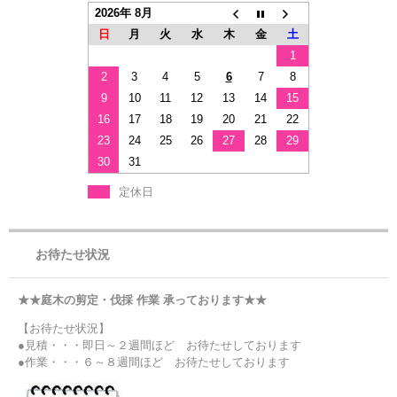
2026年 8月
日
月
火
水
木
金
土
1
2
3
4
5
6
7
8
9
10
11
12
13
14
15
16
17
18
19
20
21
22
23
24
25
26
27
28
29
30
31
定休日
お待たせ状況
★★庭木の剪定・伐採 作業 承っております★★
【お待たせ状況】
●見積・・・即日～２週間ほど お待たせしております
●作業・・・６～８週間ほど お待たせしております