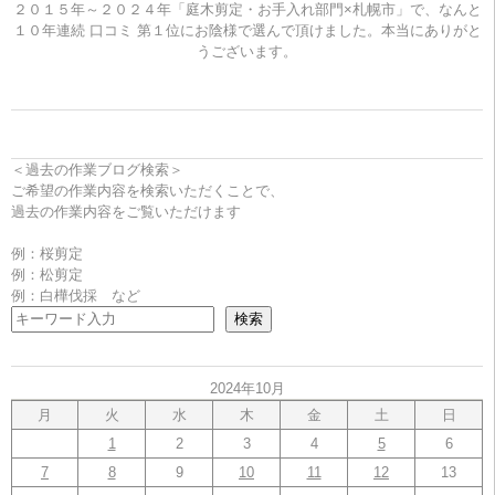
２０１５年～２０２４年「庭木剪定・お手入れ部門×札幌市」で、なんと
１０年連続 口コミ 第１位にお陰様で選んで頂けました。本当にありがと
うございます。
＜過去の作業ブログ検索＞
ご希望の作業内容を検索いただくことで、
過去の作業内容をご覧いただけます
例：桜剪定
例：松剪定
例：白樺伐採 など
検索
2024年10月
月
火
水
木
金
土
日
1
2
3
4
5
6
7
8
9
10
11
12
13