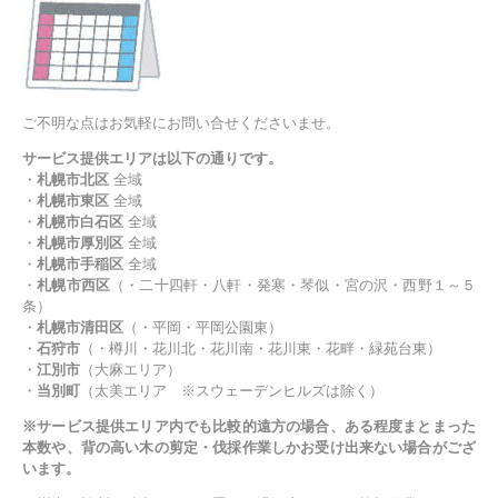
ご不明な点はお気軽にお問い合せくださいませ。
サービス提供エリアは以下の通りです。
・
札幌市北区
全域
・
札幌市東区
全域
・
札幌市白石区
全域
・
札幌市厚別区
全域
・
札幌市手稲区
全域
・
札幌市西区
（・二十四軒・八軒・発寒・琴似・宮の沢・西野１～５
条）
・
札幌市清田区
（・平岡・平岡公園東）
・
石狩市
（・樽川・花川北・花川南・花川東・花畔・緑苑台東）
・
江別市
（大麻エリア）
・
当別町
（太美エリア ※スウェーデンヒルズは除く）
※サービス提供エリア内でも比較的遠方の場合、ある程度まとまった
本数や、背の高い木の剪定・伐採作業しかお受け出来ない場合がござ
います。