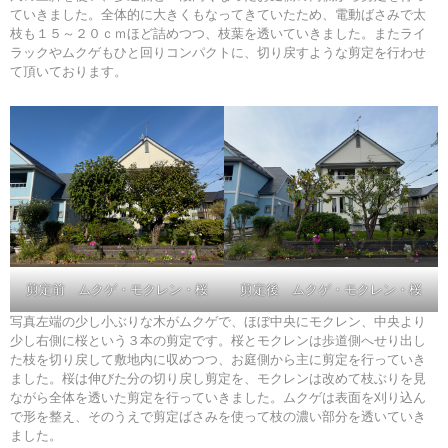
ていきました。全体的に大きくもなってきていたため、電動ばさみで太
枝も１５～２０ｃｍほど詰めつつ、枝葉を透いていきました。またライ
ラックやムクゲもひと回りコンパクトに、切り戻すような剪定を行わせ
て頂いております。
剪定前 ムクゲ・モクレン・桜
剪定後 ムクゲ・モクレン・桜
写真左端の少し小ぶりな木がムクゲで、ほぼ中央にモクレン、中央より
少し右側に桜という３本の剪定です。桜とモクレンは歩道側へせり出し
た枝を切り戻して敷地内に収めつつ、お庭側から主に剪定を行っていき
ました。桜は伸びた分の切り戻し剪定を、モクレンは改めて枝ぶりを見
ながら全体を透いた剪定を行っていきました。ムクゲは表面を刈り込ん
で形を整え、そのうえで剪定ばさみを使って枝の濃い部分を透いていき
ました。