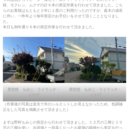
桜、モクレン、ムクゲの計６本の剪定作業を行わせて頂きました。こち
らのお客様はもともと２年に１度のご利用だったのですが、庭木の成長
に伴い、一昨年より毎年剪定のお手伝いをさせて頂くこととなりまし
た。
本日も例年通り６本の剪定作業を行わせて頂きました。
剪定前 もみじ・ライラック・
剪定後 もみじ・ライラック・
ムクゲ
ムクゲ
（作業後の写真は逆光で木のシルエットしか見えなかったため、色調補
正をした写真を掲載させて頂きました）
まずは野村もみじの剪定から行わせて頂きました。１２尺の三脚と１０
尺の三脚を使い、歩道側と一段高くなったお庭側の両側から剪定を行っ