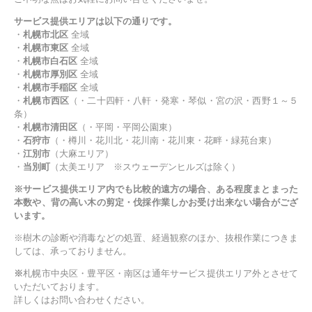
サービス提供エリアは以下の通りです。
・
札幌市北区
全域
・
札幌市東区
全域
・
札幌市白石区
全域
・
札幌市厚別区
全域
・
札幌市手稲区
全域
・
札幌市西区
（・二十四軒・八軒・発寒・琴似・宮の沢・西野１～５
条）
・
札幌市清田区
（・平岡・平岡公園東）
・
石狩市
（・樽川・花川北・花川南・花川東・花畔・緑苑台東）
・
江別市
（大麻エリア）
・
当別町
（太美エリア ※スウェーデンヒルズは除く）
※サービス提供エリア内でも比較的遠方の場合、ある程度まとまった
本数や、背の高い木の剪定・伐採作業しかお受け出来ない場合がござ
います。
※樹木の診断や消毒などの処置、経過観察のほか、抜根作業につきま
しては、承っておりません。
※
札幌市中央区・豊平区・南区は通年サービス提供エリア外とさせて
いただいております。
詳しくはお問い合わせください。