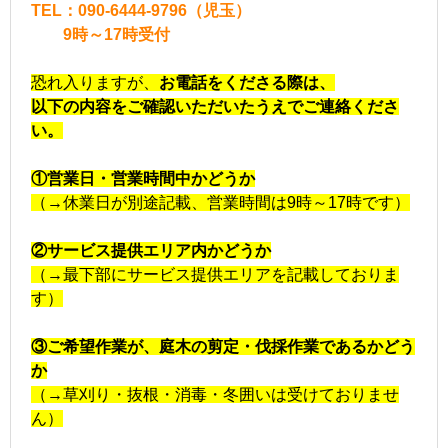
TEL：090-6444-9796（児玉）
9時～17時
受付
恐れ入りますが、
お電話をくださる際は、
以下の内容をご確認いただいたうえでご連絡くださ
い。
①営業日・営業時間中かどうか
（→休業日が別途記載、営業時間は9時～17時です）
②サービス提供エリア内かどうか
（→最下部にサービス提供エリアを記載しておりま
す）
③ご希望作業が、庭木の剪定・伐採作業であるかどう
か
（→草刈り・抜根・消毒・冬囲いは受けておりませ
ん）