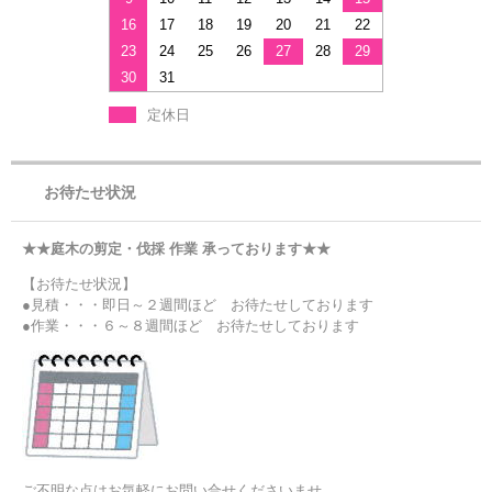
16
17
18
19
20
21
22
23
24
25
26
27
28
29
30
31
定休日
お待たせ状況
★★庭木の剪定・伐採 作業 承っております★★
【お待たせ状況】
●見積・・・即日～２週間ほど お待たせしております
●作業・・・６～８週間ほど お待たせしております
ご不明な点はお気軽にお問い合せくださいませ。