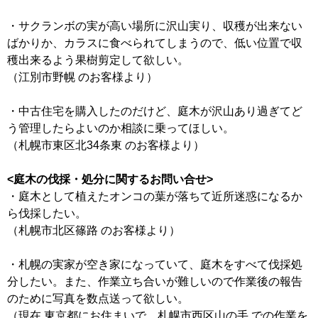
・サクランボの実が高い場所に沢山実り、収穫が出来ない
ばかりか、カラスに食べられてしまうので、低い位置で収
穫出来るよう果樹剪定して欲しい。
（江別市野幌 のお客様より）
・中古住宅を購入したのだけど、庭木が沢山あり過ぎてど
う管理したらよいのか相談に乗ってほしい。
（札幌市東区北34条東 のお客様より）
<庭木の伐採・処分に関するお問い合せ>
・庭木として植えたオンコの葉が落ちて近所迷惑になるか
ら伐採したい。
（札幌市北区篠路 のお客様より）
・札幌の実家が空き家になっていて、庭木をすべて伐採処
分したい。また、作業立ち合いが難しいので作業後の報告
のために写真を数点送って欲しい。
（現在 東京都にお住まいで、札幌市西区山の手 での作業を