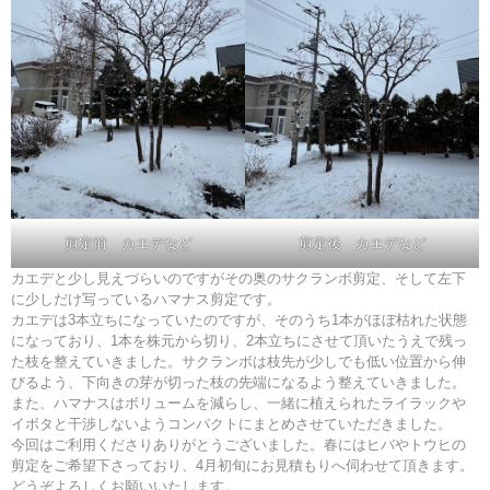
剪定前 カエデなど
剪定後 カエデなど
カエデと少し見えづらいのですがその奥のサクランボ剪定、そして左下
に少しだけ写っているハマナス剪定です。
カエデは3本立ちになっていたのですが、そのうち1本がほぼ枯れた状態
になっており、1本を株元から切り、2本立ちにさせて頂いたうえで残っ
た枝を整えていきました。サクランボは枝先が少しでも低い位置から伸
びるよう、下向きの芽が切った枝の先端になるよう整えていきました。
また、ハマナスはボリュームを減らし、一緒に植えられたライラックや
イボタと干渉しないようコンパクトにまとめさせていただきました。
今回はご利用くださりありがとうございました。春にはヒバやトウヒの
剪定をご希望下さっており、4月初旬にお見積もりへ伺わせて頂きます。
どうぞよろしくお願いいたします。