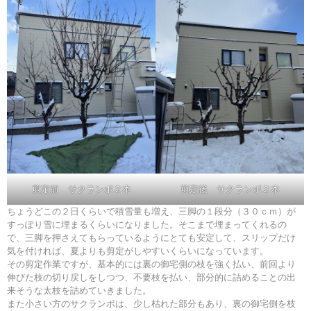
剪定前 サクランボ２本
剪定後 サクランボ２本
ちょうどこの２日くらいで積雪量も増え、三脚の１段分（３０ｃｍ）が
すっぽり雪に埋まるくらいになりました。そこまで埋まってくれるの
で、三脚を押さえてもらっているようにとても安定して、スリップだけ
気を付ければ、夏よりも剪定がしやすいくらいになっています。
その剪定作業ですが、基本的には裏の御宅側の枝を強く払い、前回より
伸びた枝の切り戻しをしつつ、不要枝を払い、部分的に詰めることの出
来そうな太枝を詰めていきました。
また小さい方のサクランボは、少し枯れた部分もあり、裏の御宅側を枝