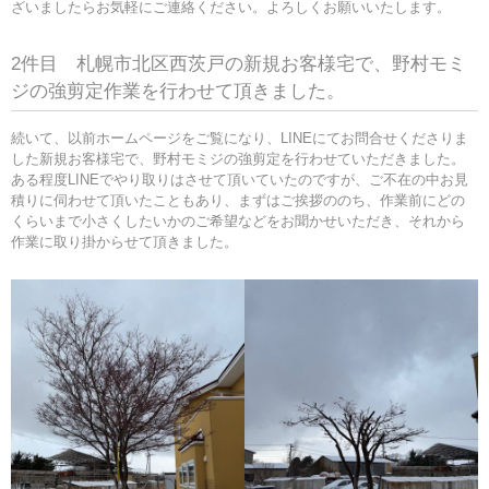
ざいましたらお気軽にご連絡ください。よろしくお願いいたします。
2件目 札幌市北区西茨戸の新規お客様宅で、野村モミ
ジの強剪定作業を行わせて頂きました。
続いて、以前ホームページをご覧になり、LINEにてお問合せくださりま
した新規お客様宅で、野村モミジの強剪定を行わせていただきました。
ある程度LINEでやり取りはさせて頂いていたのですが、ご不在の中お見
積りに伺わせて頂いたこともあり、まずはご挨拶ののち、作業前にどの
くらいまで小さくしたいかのご希望などをお聞かせいただき、それから
作業に取り掛からせて頂きました。