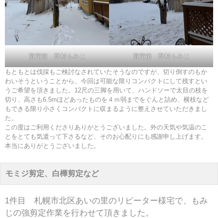
剪定前 野村もみじ
剪定後 野村もみじ
もともとは伐採もご検討なされていたそうなのですが、切り倒すのもか
わいそうということから、今回は可能な限りコンパクトにして残すとい
うご希望を頂きました。12尺の三脚を用いて、ハンドソーで太目の枝を
切り、高さも6.5mほどあったものを４ｍ弱までをぐんと詰め、横枝など
もできる限り小さくコンパクトに収まるように整えさせていただきまし
た。
この度はご利用くださりありがとうございました。外の天気や気温のこ
とをとても気遣って下さるなど、そのお心配りにも感謝申し上げます。
本当にありがとうございました。
モミジ剪定、白樺剪定など
1件目 札幌市北区あいの里のリピーター様宅で、もみ
じの強剪定作業を行わせて頂きました。