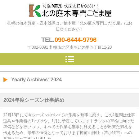
北の庭木専門こだま屋（札幌の
札幌の植木剪定・庭木伐採は、植木屋「北の庭木専門こだま屋」にお
植木屋）
任せください！
TEL.
090-6444-9796
〒002-8091 札幌市北区南あいの里４丁目11-20
Yearly Archives:
2024
2024年度シーズン仕事納め
12月13日にて今シーズンのすべての作業を無事に終え、この1週間は仕事
道具や作業着の片づけや、1月に予定していますトラックの車検に向けた
準備などを行いつつ、すべての作業を無事に終えることが出来た御礼を
伝えるため、毎年の恒例となっております樽前山神社（苫小牧市）への
参拝へ行ってまいりました。