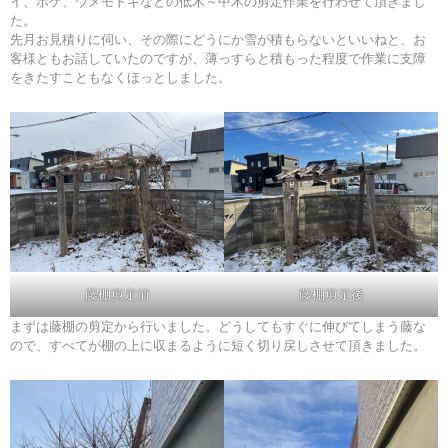
イ、ボケ、ウメモドキなどの低木～中木の剪定作業を行わせて頂きまし
た。
先月お見積りに伺い、その際にどうにか雪が積もらないといいねと、お
客様ともお話していたのですが、薄っすらと積もった程度で作業に支障
をきたすこともなくほっとしました。
藤棚剪定前
藤棚剪定後
まずは藤棚の剪定から行いました。どうしてもすぐに伸びてしまう藤な
ので、すべてが棚の上に収まるように短く切り戻しさせて頂きました。