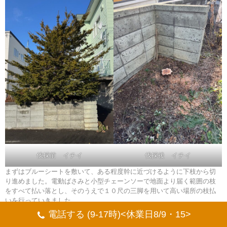
伐採前 イチイ
伐採後 イチイ
まずはブルーシートを敷いて、ある程度幹に近づけるように下枝から切
り進めました。電動ばさみと小型チェーンソーで地面より届く範囲の枝
をすべて払い落とし、そのうえで１０尺の三脚を用いて高い場所の枝払
いを行っていきました。
そして枝がすべてなくなり、幹だけになったところで、今度は上から幹
電話する (9-17時)<休業日8/9・15>
を輪切りにしながら株元から切り進めていき、作業を完了しておりま