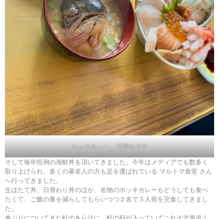
ホッキカレー、日替わり丼
そして毎年恒例の海鮮丼を頂いてきました。今年はメディアでも数多く
取り上げられ、多くの著名人の方も足を運ばれている マルトマ食堂 さん
へ行ってきました。
生ほたて丼、日替わり丼のほか、名物のホッキカレーもどうしても食べ
たくて、ご飯の量を減らしてもらいつつ２名で３人前を完食してきまし
た。
丼ぶりについてきた鮭のあら汁に、鮭の顔が入っていてこれぞ北海道！