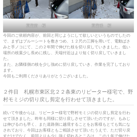
剪定前 桜
剪定後 桜
今回のご依頼内容が、前回と同じようにして欲しいというものでしたの
で、まずはブルーシートを敷きつめ、１２尺の三脚を用いて、電動ばさ
みと手ノコにて、この２年間で伸びた枝を切り戻していきました。低い
場所の枝葉少し長めに残し、天端付近はより短く切り戻していきまし
た。
また、お隣様側の枝を少し強めに切り戻していき、作業を完了しており
ます。
今回もご利用くださりありがとうございました。
２件目 札幌市東区北２２条東のリピーター様宅で、野
村モミジの切り戻し剪定を行わせて頂きました。
続いて午後からは、リピーター様宅で野村モミジの切り戻し剪定を行わ
せて頂きました。昨年も同様に切り戻しさせて頂いたのですが、もみじ
は伸びるのも早く、また道路側に越境することをお客様もとても気にな
されており、今回はお客様ともご相談させて頂いたうえで、ただ切り戻
すだけでなく、前回よりも少し強く切れるところは、この１年で伸びた