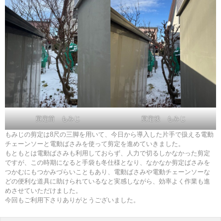
剪定前 もみじ
剪定後 もみじ
もみじの剪定は8尺の三脚を用いて、今日から導入した片手で扱える電動
チェーンソーと電動ばさみを使って剪定を進めていきました。
もともとは電動ばさみも利用しておらず、人力で切るしかなかった剪定
ですが、この時期になると手袋も冬仕様となり、なかなか剪定ばさみを
つかむにもつかみづらいこともあり、電動ばさみや電動チェーンソーな
どの便利な道具に助けられているなと実感しながら、効率よく作業も進
めさせていただけました。
今回もご利用下さりありがとうございました。