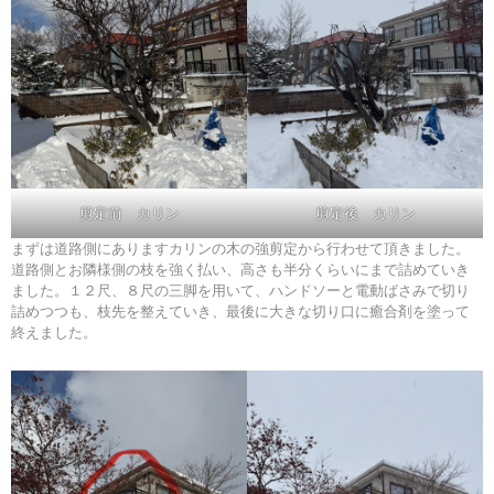
剪定前 カリン
剪定後 カリン
まずは道路側にありますカリンの木の強剪定から行わせて頂きました。
道路側とお隣様側の枝を強く払い、高さも半分くらいにまで詰めていき
ました。１２尺、８尺の三脚を用いて、ハンドソーと電動ばさみで切り
詰めつつも、枝先を整えていき、最後に大きな切り口に癒合剤を塗って
終えました。