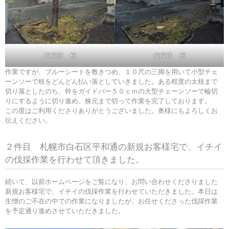
伐採前 桜
伐採後 桜
作業ですが、ブルーシートを敷きつめ、１０尺の三脚を用いて小型チェ
ーンソーで枝をどんどん払い落としていきました。ある程度の太枝まで
切り落としたのち、幹をガイドバー５０ｃｍの大型チェーンソーで輪切
りにするように切り進め、株元まで切って作業を完了しております。
この度はご利用くださりありがとうございました。奥様にもよろしくお
伝えください。
２件目 札幌市白石区平和通の新規お客様宅で、イチイ
の伐採作業を行わせて頂きました。
続いて、以前ホームページをご覧になり、お問い合わせくださりました
新規お客様宅で、イチイの伐採作業を行わせていただきました。本日は
生憎のご不在の中での作業になりましたが、お任せくださった伐採作業
を予定通り進めさせていただきました。