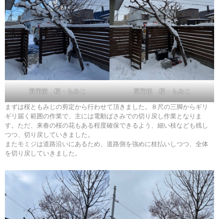
剪定前 桜・もみじ
剪定後 桜・もみじ
まずは桜ともみじの剪定から行わせて頂きました。８尺の三脚からギリ
ギリ届く範囲の作業で、主には電動ばさみでの切り戻し作業となりま
す。ただ、来春の桜の花もある程度確保できるよう、細い枝なども残し
つつ、切り戻していきました。
またモミジは道路沿いにあるため、道路側を強めに枝払いしつつ、全体
を切り戻していきました。