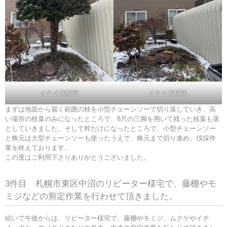
イチイ伐採前
イチイ伐採後
まずは地面から届く範囲の枝を小型チェーンソーで切り落していき、高
い場所の枝葉のみになったところで、8尺の三脚を用いて残った枝葉も落
としていきました。そして幹だけになったところで、小型チェーンソー
と株元は大型チェーンソーも使ったうえで、株元まで切り進め、伐採作
業を終えております。
この度はご利用下さりありがとうございました。
3件目 札幌市東区中沼のリピーター様宅で、藤棚やモ
ミジなどの剪定作業を行わせて頂きました。
続いて午後からは、リピーター様宅で、藤棚やモミジ、ムクゲやイチ