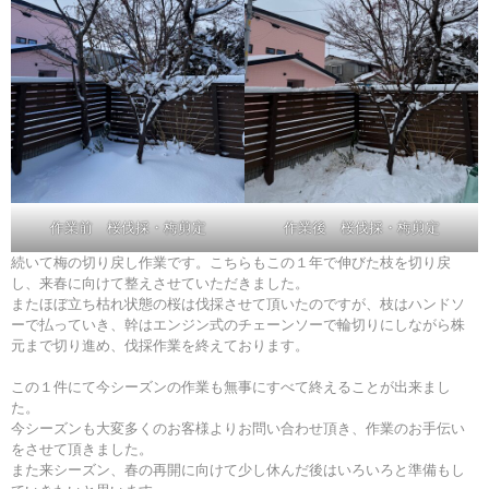
作業前 桜伐採・梅剪定
作業後 桜伐採・梅剪定
続いて梅の切り戻し作業です。こちらもこの１年で伸びた枝を切り戻
し、来春に向けて整えさせていただきました。
またほぼ立ち枯れ状態の桜は伐採させて頂いたのですが、枝はハンドソ
ーで払っていき、幹はエンジン式のチェーンソーで輪切りにしながら株
元まで切り進め、伐採作業を終えております。
この１件にて今シーズンの作業も無事にすべて終えることが出来まし
た。
今シーズンも大変多くのお客様よりお問い合わせ頂き、作業のお手伝い
をさせて頂きました。
また来シーズン、春の再開に向けて少し休んだ後はいろいろと準備もし