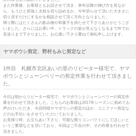
また作業後、お客様ともお話させて頂き、来年以降の伸び方を見なが
ら、もうひと節強く太枝を切り詰めるか、今年切らせて頂いた大きさに
切り戻すだけにするかを相談させて頂く方向となりました。
帰り際にはたくさんの飲み物や和菓子を持たせて下さりありがとうござ
いました。さらにはお寒い中、トラックの姿が見えなくなるまで外でお
見送りまで下さりました。お心遣い下さり重ねて御礼申し上げます。
ヤマボウシ剪定、野村もみじ剪定など
1件目 札幌市北区あいの里のリピーター様宅で、ヤマ
ボウシとジューンベリーの剪定作業を行わせて頂きまし
た。
今日は朝からリピーター様宅で、ヤマボウシとジューンベリーの剪定作
業を行わせて頂きました。こちらのお客様は2017年シーズンに初めてお
声がけいただき、今回同様ヤマボウシの剪定のほか、コニファー剪定な
どのお手伝いをさせていただいておりました。
お見積り時、お立ちあい下さり、可能な限りコンパクトにしてほしいと
いうご要望などを頂いており、今回はご不在の中、その作業を行わせて
頂きました。