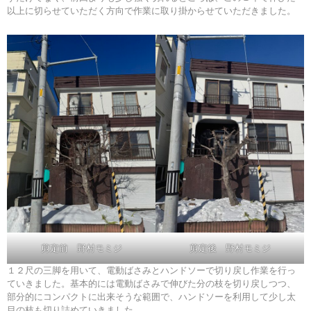
以上に切らせていただく方向で作業に取り掛からせていただきました。
剪定前 野村モミジ
剪定後 野村モミジ
１２尺の三脚を用いて、電動ばさみとハンドソーで切り戻し作業を行っ
ていきました。基本的には電動ばさみで伸びた分の枝を切り戻しつつ、
部分的にコンパクトに出来そうな範囲で、ハンドソーを利用して少し太
目の枝も切り詰めていきました。