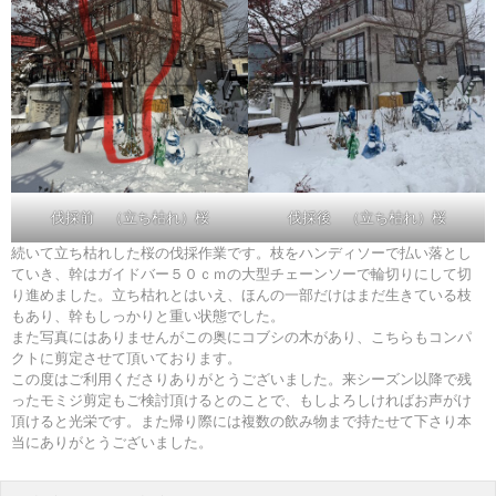
伐採前 （立ち枯れ）桜
伐採後 （立ち枯れ）桜
続いて立ち枯れした桜の伐採作業です。枝をハンディソーで払い落とし
ていき、幹はガイドバー５０ｃｍの大型チェーンソーで輪切りにして切
り進めました。立ち枯れとはいえ、ほんの一部だけはまだ生きている枝
もあり、幹もしっかりと重い状態でした。
また写真にはありませんがこの奥にコブシの木があり、こちらもコンパ
クトに剪定させて頂いております。
この度はご利用くださりありがとうございました。来シーズン以降で残
ったモミジ剪定もご検討頂けるとのことで、もしよろしければお声がけ
頂けると光栄です。また帰り際には複数の飲み物まで持たせて下さり本
当にありがとうございました。