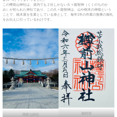
この樽前山神社は、道内でも２社しかない久々能智神（くくのちのか
み）が祀られた神社であり、この久々能智神は、山や樹木の神様という
ことで、植木屋を生業としている身として、毎年1年の作業の無事の御礼
をお伝えに行っているわけです。
御朱印
樽前山神社