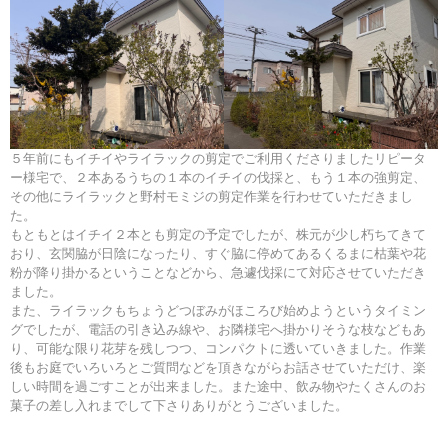
５年前にもイチイやライラックの剪定でご利用くださりましたリピータ
ー様宅で、２本あるうちの１本のイチイの伐採と、もう１本の強剪定、
その他にライラックと野村モミジの剪定作業を行わせていただきまし
た。
もともとはイチイ２本とも剪定の予定でしたが、株元が少し朽ちてきて
おり、玄関脇が日陰になったり、すぐ脇に停めてあるくるまに枯葉や花
粉が降り掛かるということなどから、急遽伐採にて対応させていただき
ました。
また、ライラックもちょうどつぼみがほころび始めようというタイミン
グでしたが、電話の引き込み線や、お隣様宅へ掛かりそうな枝などもあ
り、可能な限り花芽を残しつつ、コンパクトに透いていきました。作業
後もお庭でいろいろとご質問などを頂きながらお話させていただけ、楽
しい時間を過ごすことが出来ました。また途中、飲み物やたくさんのお
菓子の差し入れまでして下さりありがとうございました。