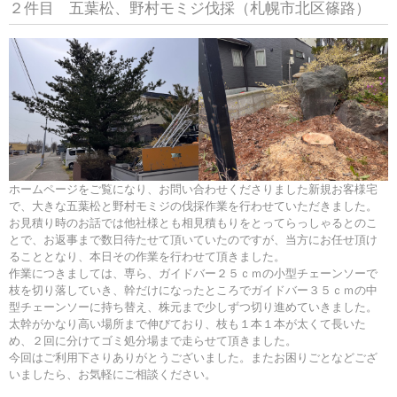
２件目 五葉松、野村モミジ伐採（札幌市北区篠路）
ホームページをご覧になり、お問い合わせくださりました新規お客様宅
で、大きな五葉松と野村モミジの伐採作業を行わせていただきました。
お見積り時のお話では他社様とも相見積もりをとってらっしゃるとのこ
とで、お返事まで数日待たせて頂いていたのですが、当方にお任せ頂け
ることとなり、本日その作業を行わせて頂きました。
作業につきましては、専ら、ガイドバー２５ｃｍの小型チェーンソーで
枝を切り落していき、幹だけになったところでガイドバー３５ｃｍの中
型チェーンソーに持ち替え、株元まで少しずつ切り進めていきました。
太幹がかなり高い場所まで伸びており、枝も１本１本が太くて長いた
め、２回に分けてゴミ処分場まで走らせて頂きました。
今回はご利用下さりありがとうございました。またお困りごとなどござ
いましたら、お気軽にご相談ください。