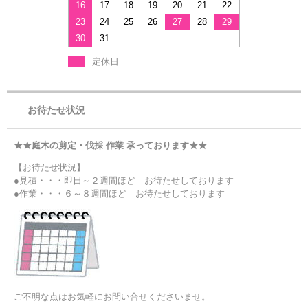
16
17
18
19
20
21
22
23
24
25
26
27
28
29
30
31
定休日
お待たせ状況
★★庭木の剪定・伐採 作業 承っております★★
【お待たせ状況】
●見積・・・即日～２週間ほど お待たせしております
●作業・・・６～８週間ほど お待たせしております
ご不明な点はお気軽にお問い合せくださいませ。