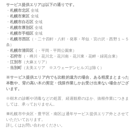
サービス提供エリアは以下の通りです。
・
札幌市北区
全域
・
札幌市東区
全域
・
札幌市白石区
全域
・
札幌市厚別区
全域
・
札幌市手稲区
全域
・
札幌市西区
（・二十四軒・八軒・発寒・琴似・宮の沢・西野１～５
条）
・
札幌市清田区
（・平岡・平岡公園東）
・
石狩市
（・樽川・花川北・花川南・花川東・花畔・緑苑台東）
・
江別市
（大麻エリア）
・
当別町
（太美エリア ※スウェーデンヒルズは除く）
※サービス提供エリア内でも比較的遠方の場合、ある程度まとまった
本数や、背の高い木の剪定・伐採作業しかお受け出来ない場合がござ
います。
※樹木の診断や消毒などの処置、経過観察のほか、抜根作業につきま
しては、承っておりません。
※
札幌市中央区・豊平区・南区は通年サービス提供エリア外とさせて
いただいております。
詳しくはお問い合わせください。