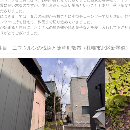
常に良い木なのですが、少し道路から近い場所ということもあり、落ち葉な
ださりました。
につきましては、８尺の三脚から枝ごとに小型チェーンソーで切り進め、幹
ンソーに持ち替えて、株元まで切り進めていきました。
が始まると同時に、たくさんの飲み物や焼き菓子などを差し入れして下さり
りがとうございました。
件目 ニワウルシの伐採と除草剤散布（札幌市北区新琴似