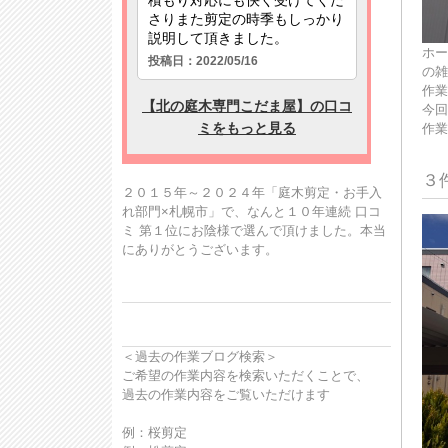
ホー
の雑
作業
今回
作業
３
２０１５年～２０２４年「庭木剪定・お手入
れ部門×札幌市」で、なんと１０年連続 口コ
ミ 第１位にお陰様で選んで頂けました。本当
にありがとうございます。
＜過去の作業ブログ検索＞
ご希望の作業内容を検索いただくことで、
過去の作業内容をご覧いただけます
例：桜剪定