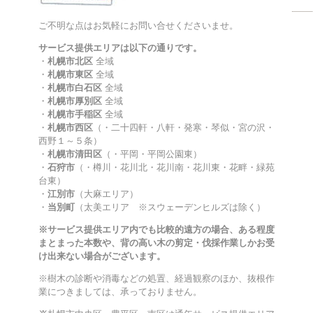
ご不明な点はお気軽にお問い合せくださいませ。
サービス提供エリアは以下の通りです。
・
札幌市北区
全域
・
札幌市東区
全域
・
札幌市白石区
全域
・
札幌市厚別区
全域
・
札幌市手稲区
全域
・
札幌市西区
（・二十四軒・八軒・発寒・琴似・宮の沢・
西野１～５条）
・
札幌市清田区
（・平岡・平岡公園東）
・
石狩市
（・樽川・花川北・花川南・花川東・花畔・緑苑
台東）
・
江別市
（大麻エリア）
・
当別町
（太美エリア ※スウェーデンヒルズは除く）
※サービス提供エリア内でも比較的遠方の場合、ある程度
まとまった本数や、背の高い木の剪定・伐採作業しかお受
け出来ない場合がございます。
※樹木の診断や消毒などの処置、経過観察のほか、抜根作
業につきましては、承っておりません。