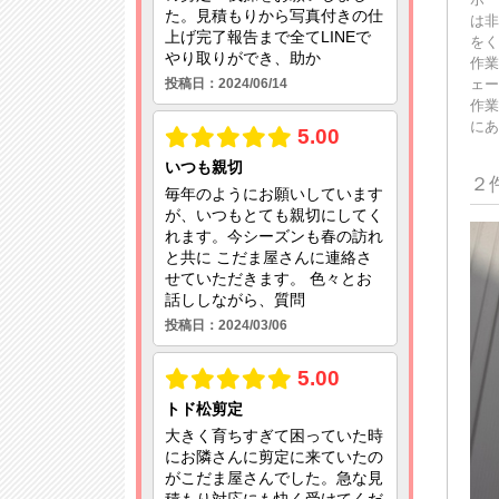
は非
をく
作業
ェー
作業
にあ
２