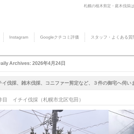
札幌の植木剪定・庭木伐採
Instagram
Googleクチコミ評価
スタッフ・よくある質
aily Archives:
2026年4月24日
チイ伐採、雑木伐採、コニファー剪定など、３件の御宅へ伺い
件目 イチイ伐採（札幌市北区屯田）