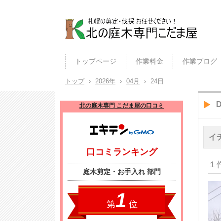
北の庭木専門こだま屋（札幌の
植木屋）
トップページ
作業料金
作業ブログ
トップ
›
2026年
›
04月
›
24日
D
北の庭木専門 こだま屋の口コミ
イ
１