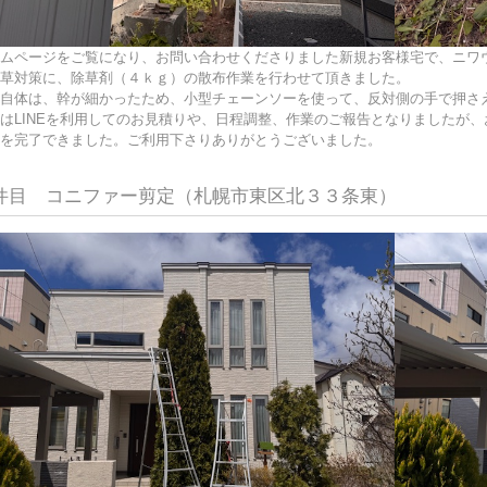
ムページをご覧になり、お問い合わせくださりました新規お客様宅で、ニワ
草対策に、除草剤（４ｋｇ）の散布作業を行わせて頂きました。
自体は、幹が細かったため、小型チェーンソーを使って、反対側の手で押さ
はLINEを利用してのお見積りや、日程調整、作業のご報告となりましたが
を完了できました。ご利用下さりありがとうございました。
件目 コニファー剪定（札幌市東区北３３条東）