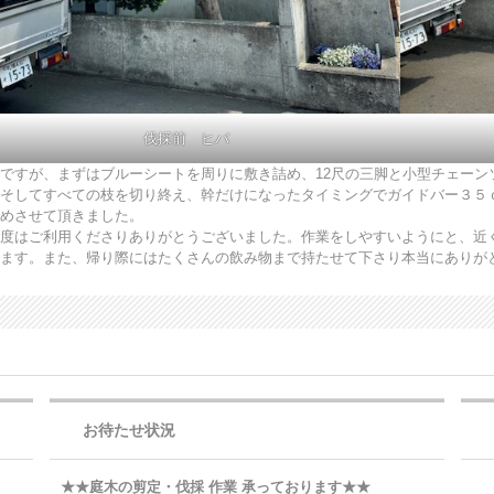
伐採前 ヒバ
ですが、まずはブルーシートを周りに敷き詰め、12尺の三脚と小型チェーン
そしてすべての枝を切り終え、幹だけになったタイミングでガイドバー３５
めさせて頂きました。
度はご利用くださりありがとうございました。作業をしやすいようにと、近
ます。また、帰り際にはたくさんの飲み物まで持たせて下さり本当にありが
お待たせ状況
★★庭木の剪定・伐採 作業 承っております★★