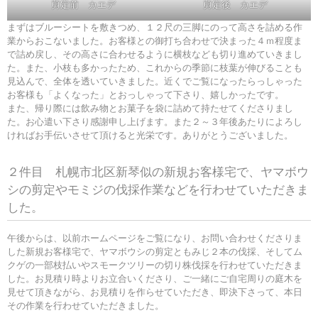
剪定前 カエデ
剪定後 カエデ
まずはブルーシートを敷きつめ、１２尺の三脚にのって高さを詰める作
業からおこないました。お客様との御打ち合わせで決まった４ｍ程度ま
で詰め戻し、その高さに合わせるように横枝なども切り進めていきまし
た。また、小枝も多かったため、これからの季節に枝葉が伸びることも
見込んで、全体を透いていきました。近くでご覧になったらっしゃった
お客様も「よくなった」とおっしゃって下さり、嬉しかったです。
また、帰り際には飲み物とお菓子を袋に詰めて持たせてくださりまし
た。お心遣い下さり感謝申し上げます。また２～３年後あたりによろし
ければお手伝いさせて頂けると光栄です。ありがとうございました。
２件目 札幌市北区新琴似の新規お客様宅で、ヤマボウ
シの剪定やモミジの伐採作業などを行わせていただきま
した。
午後からは、以前ホームページをご覧になり、お問い合わせくださりま
した新規お客様宅で、ヤマボウシの剪定ともみじ２本の伐採、そしてム
クゲの一部枝払いやスモークツリーの切り株伐採を行わせていただきま
した。お見積り時よりお立合いくださり、ご一緒にご自宅周りの庭木を
見せて頂きながら、お見積りを作らせていただき、即決下さって、本日
その作業を行わせていただきました。