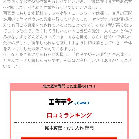
れで切りなおす伐採作業を行わせていただき、写真に在ります中庭の方
へ移動して、引き続き作業を行わせていただきました。
写真奥にあります野村モミジを小型チェーンソーで伐採し、８尺の三脚
を用いてヤマボウシの剪定を行っていきました。ヤマボウシはお客様の
方でも日ごろ剪定をなされているとのことですが、かなり背が高くなっ
てしまったので、低くしてほしいというご要望を受け、太く上へと伸び
る枝をまずはどんどん抜いていき、高さを抑え、さらには途中で切られ
た枝の残りや、密集した枝葉を整理するように切り落としていき、全体
をスッキリした印象に変えていきました。
仕上がりをご覧になられたお客様も、「自分でやった剪定と全然違う」
と喜んで下さり嬉しかったです。今回はご利用くださりありがとうござ
いました。
北の庭木専門 こだま屋の口コミ