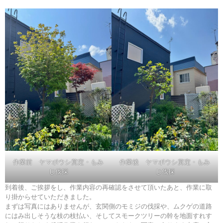
作業前 ヤマボウシ剪定・もみ
作業後 ヤマボウシ剪定・もみ
じ伐採
じ伐採
到着後、ご挨拶をし、作業内容の再確認をさせて頂いたあと、作業に取
り掛からせていただきました。
まずは写真にはありませんが、玄関側のモミジの伐採や、ムクゲの道路
にはみ出しそうな枝の枝払い、そしてスモークツリーの幹を地面すれす