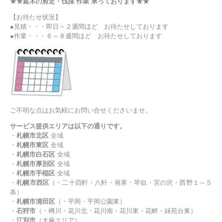
★★庭木の剪定・伐採 作業 承っております★★
【お待たせ状況】
●見積・・・即日～２週間ほど お待たせしております
●作業・・・６～８週間ほど お待たせしております
ご不明な点はお気軽にお問い合せくださいませ。
サービス提供エリアは以下の通りです。
・
札幌市北区
全域
・
札幌市東区
全域
・
札幌市白石区
全域
・
札幌市厚別区
全域
・
札幌市手稲区
全域
・
札幌市西区
（・二十四軒・八軒・発寒・琴似・宮の沢・西野１～５
条）
・
札幌市清田区
（・平岡・平岡公園東）
・
石狩市
（・樽川・花川北・花川南・花川東・花畔・緑苑台東）
・
江別市
（大麻エリア）