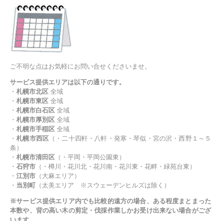
ご不明な点はお気軽にお問い合せくださいませ。
サービス提供エリアは以下の通りです。
・
札幌市北区
全域
・
札幌市東区
全域
・
札幌市白石区
全域
・
札幌市厚別区
全域
・
札幌市手稲区
全域
・
札幌市西区
（・二十四軒・八軒・発寒・琴似・宮の沢・西野１～５
条）
・
札幌市清田区
（・平岡・平岡公園東）
・
石狩市
（・樽川・花川北・花川南・花川東・花畔・緑苑台東）
・
江別市
（大麻エリア）
・
当別町
（太美エリア ※スウェーデンヒルズは除く）
※サービス提供エリア内でも比較的遠方の場合、ある程度まとまった
本数や、背の高い木の剪定・伐採作業しかお受け出来ない場合がござ
います。