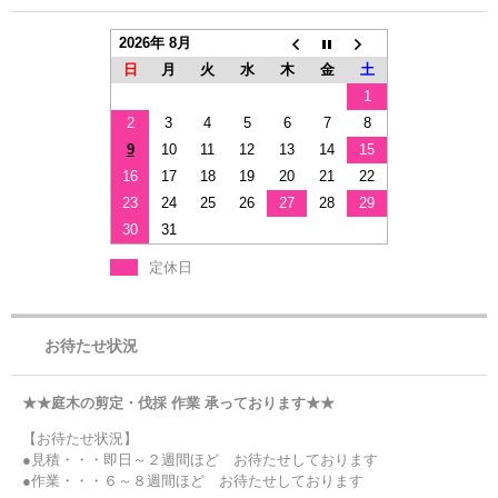
2026年 8月
日
月
火
水
木
金
土
1
2
3
4
5
6
7
8
9
10
11
12
13
14
15
16
17
18
19
20
21
22
23
24
25
26
27
28
29
30
31
定休日
お待たせ状況
★★庭木の剪定・伐採 作業 承っております★★
【お待たせ状況】
●見積・・・即日～２週間ほど お待たせしております
●作業・・・６～８週間ほど お待たせしております