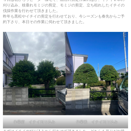
刈り込み、枝垂れモミジの剪定、モミジの剪定、立ち枯れしたイチイの
伐採作業を行わせて頂きました。
昨年も黒松やイチイの剪定を行わせており、今シーズンも春先からご予
約下さり、本日その作業に伺わせて頂きました。
作業前 イチイ刈り込み
作業後 イチイ刈り込み