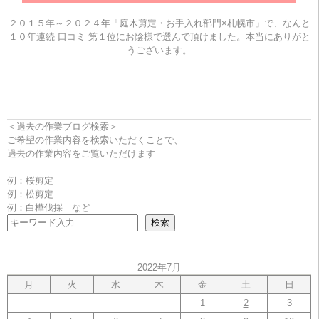
２０１５年～２０２４年「庭木剪定・お手入れ部門×札幌市」で、なんと
１０年連続 口コミ 第１位にお陰様で選んで頂けました。本当にありがと
うございます。
＜過去の作業ブログ検索＞
ご希望の作業内容を検索いただくことで、
過去の作業内容をご覧いただけます
例：桜剪定
例：松剪定
例：白樺伐採 など
検索
2022年7月
月
火
水
木
金
土
日
1
2
3