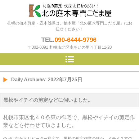
北の庭木専門こだま屋（札幌の
札幌の植木剪定・庭木伐採は、植木屋「北の庭木専門こだま屋」にお
植木屋）
任せください！
TEL.
090-6444-9796
〒002-8091 札幌市北区南あいの里４丁目11-20
Daily Archives:
2022年7月25日
黒松やイチイの剪定などに伺いました。
札幌市東区北４０条東の御宅で、黒松やイチイの剪定作
業などを行わせて頂きました。
今日は朝からリピーター様宅で、黒松の剪定作業のほか、イチイ２本の