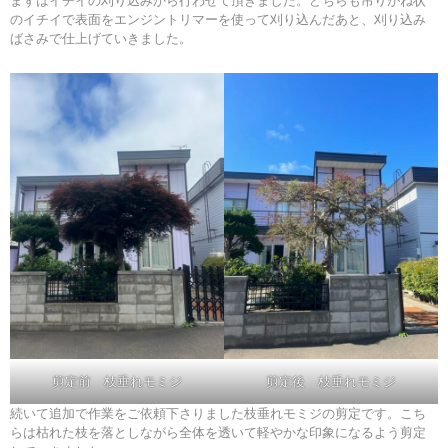
まずはイチイの刈り込みから行わせて頂きました。どちらも吊りがね状
のイチイで表面をエンジントリマーを使って刈り込んだあと、刈り込み
ばさみで仕上げていきました。
剪定前 枝垂れモミジ
剪定後 枝垂れモミジ
続いて追加で作業をご依頼下さりました枝垂れモミジの剪定です。こち
らは枯れた枝を落としながら全体を透いて軽やかな印象になるよう剪定