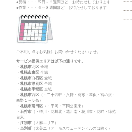
●見積・・・即日～２週間ほど お待たせしております
●作業・・・６～８週間ほど お待たせしております
ご不明な点はお気軽にお問い合せくださいませ。
サービス提供エリアは以下の通りです。
・
札幌市北区
全域
・
札幌市東区
全域
・
札幌市白石区
全域
・
札幌市厚別区
全域
・
札幌市手稲区
全域
・
札幌市西区
（・二十四軒・八軒・発寒・琴似・宮の沢・
西野１～５条）
・
札幌市清田区
（・平岡・平岡公園東）
・
石狩市
（・樽川・花川北・花川南・花川東・花畔・緑苑
台東）
・
江別市
（大麻エリア）
・
当別町
（太美エリア ※スウェーデンヒルズは除く）