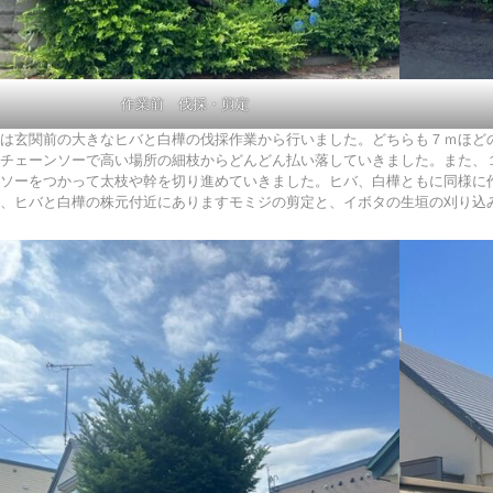
作業前 伐採・剪定
は玄関前の大きなヒバと白樺の伐採作業から行いました。どちらも７ｍほど
チェーンソーで高い場所の細枝からどんどん払い落していきました。また、
ソーをつかって太枝や幹を切り進めていきました。ヒバ、白樺ともに同様に
、ヒバと白樺の株元付近にありますモミジの剪定と、イボタの生垣の刈り込