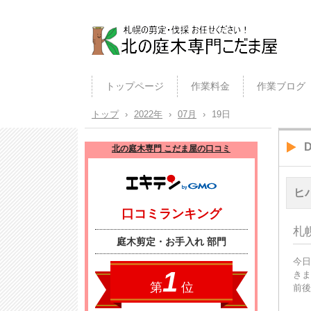
北の庭木専門こだま屋（札幌の
植木屋）
トップページ
作業料金
作業ブログ
トップ
›
2022年
›
07月
›
19日
D
北の庭木専門 こだま屋の口コミ
ヒ
札
今日
きま
前後