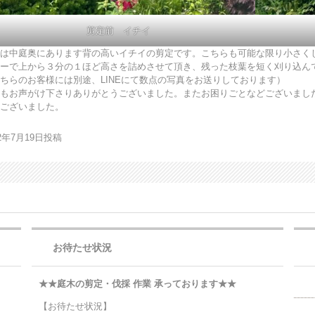
剪定前 イチイ
は中庭奥にあります背の高いイチイの剪定です。こちらも可能な限り小さく
ーで上から３分の１ほど高さを詰めさせて頂き、残った枝葉を短く刈り込ん
ちらのお客様には別途、LINEにて数点の写真をお送りしております）
もお声がけ下さりありがとうございました。またお困りごとなどございまし
ございました。
22年7月19日投稿
お待たせ状況
★★庭木の剪定・伐採 作業 承っております★★
【お待たせ状況】