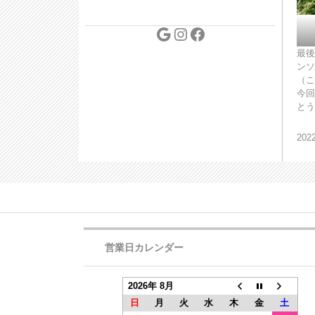
最後
ンソ
（こ
今回
とう
20
営業日カレンダー
2026年 8月
日
月
火
水
木
金
土