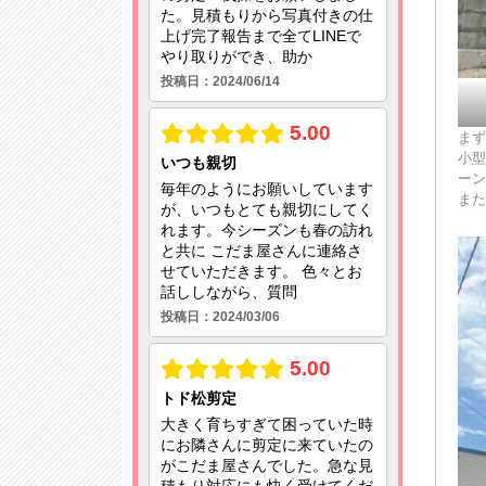
まず
小型
ーン
また