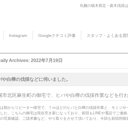
札幌の植木剪定・庭木伐採
Instagram
Googleクチコミ評価
スタッフ・よくある質
aily Archives:
2022年7月19日
バや白樺の伐採などに伺いました。
幌市北区麻生町の御宅で、ヒバや白樺の伐採作業などを行
は朝からリピーター様宅で、７ｍほどのヒバと白樺の伐採作業と、モミジや
した。こちらの御宅は現在空き家になっており、前回もLINEや電話でご連
の写真確認、ご請求書など、やり取りをさせて頂いており、今回も前回同様