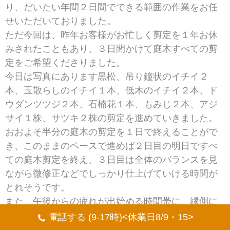
り、だいたい年間２日間でできる範囲の作業をお任
せいただいておりました。
ただ今回は、昨年お客様がお忙しく剪定を１年お休
みされたこともあり、３日間かけて庭木すべての剪
定をご希望くださりました。
今日は写真にあります黒松、吊り鐘状のイチイ２
本、玉散らしのイチイ１本、低木のイチイ２本、ド
ウダンツツジ２本、石楠花１本、もみじ２本、アジ
サイ１株、サツキ２株の剪定を進めていきました。
おおよそ半分の庭木の剪定を１日で終えることがで
き、このままのペースで進めば２日目の明日ですべ
ての庭木剪定を終え、３日目は全体のバランスを見
ながら微修正などでしっかり仕上げていける時間が
とれそうです。
また、午後からの疲れが出始める時間帯に、縁側に
おしぼりや飲み物、お菓子などをご用意くださり、
電話する (9-17時)<休業日8/9・15>
ごちそうになりました。いつも本当にありがとうご