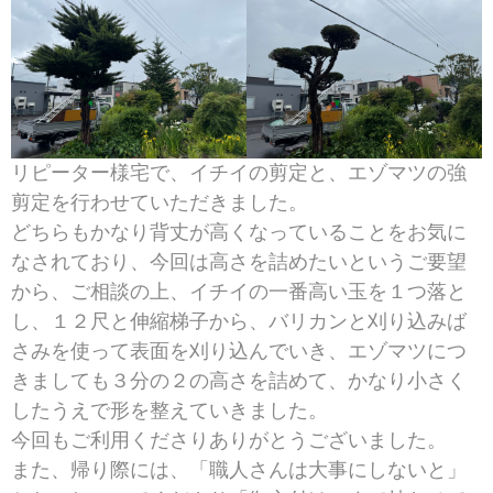
リピーター様宅で、イチイの剪定と、エゾマツの強
剪定を行わせていただきました。
どちらもかなり背丈が高くなっていることをお気に
なされており、今回は高さを詰めたいというご要望
から、ご相談の上、イチイの一番高い玉を１つ落と
し、１２尺と伸縮梯子から、バリカンと刈り込みば
さみを使って表面を刈り込んでいき、エゾマツにつ
きましても３分の２の高さを詰めて、かなり小さく
したうえで形を整えていきました。
今回もご利用くださりありがとうございました。
また、帰り際には、「職人さんは大事にしないと」