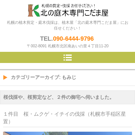
北の庭木専門こだま屋（札幌の
札幌の植木剪定・庭木伐採は、植木屋「北の庭木専門こだま屋」にお
植木屋）
任せください！
TEL.
090-6444-9796
〒002-8091 札幌市北区南あいの里４丁目11-20
カテゴリーアーカイブ:
もみじ
桜伐採や、桜剪定など、２件の御宅へ伺いました。
１件目 桜・ムクゲ・イチイの伐採（札幌市手稲区星
置）