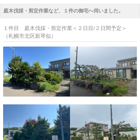
庭木伐採・剪定作業など、１件の御宅へ伺いました。
１件目 庭木伐採・剪定作業＜２日目/２日間予定＞
（札幌市北区新琴似）