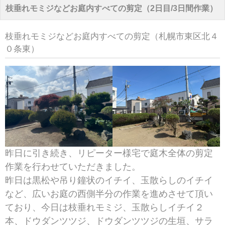
枝垂れモミジなどお庭内すべての剪定（2日目/3日間作業）
枝垂れモミジなどお庭内すべての剪定（札幌市東区北４
０条東）
昨日に引き続き、リピーター様宅で庭木全体の剪定
作業を行わせていただきました。
昨日は黒松や吊り鐘状のイチイ、玉散らしのイチイ
など、広いお庭の西側半分の作業を進めさせて頂い
ており、今日は枝垂れモミジ、玉散らしイチイ２
本、ドウダンツツジ、ドウダンツツジの生垣、サラ