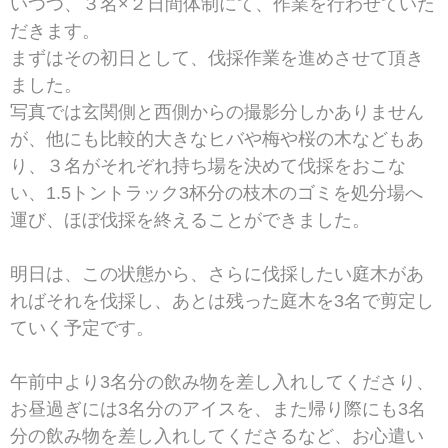
いつつ、３名×２日間体制にて、作業を行わせていた
だきます。
まずはその初日として、伐採作業を進めさせて頂き
ました。
写真では玄関側と西側からの撮影分しかありません
が、他にも比較的大きなヒバや梅や桜の木などもあ
り、３名がそれぞれ持ち場を決めて伐採をおこな
い、1.5トントラック3杯分の枝木のゴミを処分場へ
運び、ほぼ伐採を終えることができました。
明日は、この状態から、さらに伐採したい庭木があ
ればそれを伐採し、あとは残った庭木を3名で剪定し
ていく予定です。
午前中より3名分の飲み物を差し入れしてくださり、
お昼過ぎには3名分のアイスを、また帰り際にも3名
分の飲み物を差し入れしてくださるなど、お心遣い