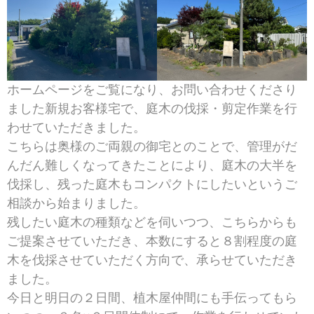
ホームページをご覧になり、お問い合わせくださり
ました新規お客様宅で、庭木の伐採・剪定作業を行
わせていただきました。
こちらは奥様のご両親の御宅とのことで、管理がだ
んだん難しくなってきたことにより、庭木の大半を
伐採し、残った庭木もコンパクトにしたいというご
相談から始まりました。
残したい庭木の種類などを伺いつつ、こちらからも
ご提案させていただき、本数にすると８割程度の庭
木を伐採させていただく方向で、承らせていただき
ました。
今日と明日の２日間、植木屋仲間にも手伝ってもら