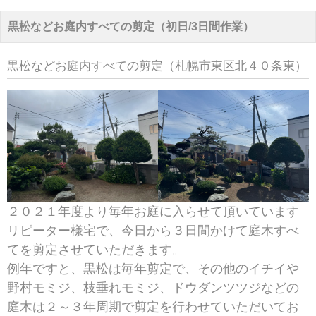
黒松などお庭内すべての剪定（初日/3日間作業）
黒松などお庭内すべての剪定（札幌市東区北４０条東）
２０２１年度より毎年お庭に入らせて頂いています
リピーター様宅で、今日から３日間かけて庭木すべ
てを剪定させていただきます。
例年ですと、黒松は毎年剪定で、その他のイチイや
野村モミジ、枝垂れモミジ、ドウダンツツジなどの
庭木は２～３年周期で剪定を行わせていただいてお