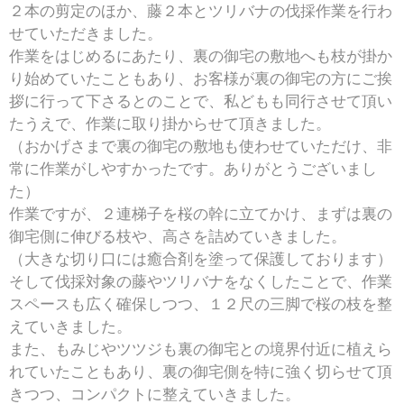
２本の剪定のほか、藤２本とツリバナの伐採作業を行わ
せていただきました。
作業をはじめるにあたり、裏の御宅の敷地へも枝が掛か
り始めていたこともあり、お客様が裏の御宅の方にご挨
拶に行って下さるとのことで、私どもも同行させて頂い
たうえで、作業に取り掛からせて頂きました。
（おかげさまで裏の御宅の敷地も使わせていただけ、非
常に作業がしやすかったです。ありがとうございまし
た）
作業ですが、２連梯子を桜の幹に立てかけ、まずは裏の
御宅側に伸びる枝や、高さを詰めていきました。
（大きな切り口には癒合剤を塗って保護しております）
そして伐採対象の藤やツリバナをなくしたことで、作業
スペースも広く確保しつつ、１２尺の三脚で桜の枝を整
えていきました。
また、もみじやツツジも裏の御宅との境界付近に植えら
れていたこともあり、裏の御宅側を特に強く切らせて頂
きつつ、コンパクトに整えていきました。