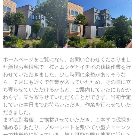
ホームページをご覧になり、お問い合わせくださりまし
た新規お客様宅で、桜とムクゲとイチイの伐採作業を行
わせていただきました。少し時間に余裕がありそうな
ら、７月にも近くで作業が入っていたため、その際に立
ち寄らせていただけるかもと、ご案内していたにもかか
わらず、立ち寄らせていただくことができず、当初予定
していた本日までお待ちいただき、作業を行わせていた
だきました。
まずは到着後、ご挨拶させていただき、１本ずつ伐採を
進めるにあたり、ブルーシートを敷いて小型チェーンソ
ーで枝単位に払っていき、幹も可能な限り地面に近いと