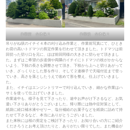
作業前 全体像２
作業後 全体像２
吊りがね状のイチイ４本の刈り込み作業と、作業前写真にて、ひとき
わ背の高いトドマツの剪定作業を行わせて頂きました。トドマツは前
回切った切り口を元に、ほぼ前回同様の大きさに切らせて頂きまし
た。まずはご希望の歩道側や両隣のイチイにトドマツの枝がかからな
いよう、下枝の長さを調整させて頂き、下枝から上へと切りあがって
いき、ざっくりとした形を作り、そして２連梯子で天端付近まで登っ
ていき、高さを落としたうえで改めて形を整え、仕上げていきまし
た。
また、イチイはエンジントリマーで刈り込んでいき、細かな作業はハ
サミを使って仕上げていきました。
作業途中も、様子を見て下さったり、途中お声がけ下さるなど、お気
遣い下さりありがとうございました。帰り際には熱中症対策として、
紙袋に経口補水液やゼリー、塩分補給のお菓子などを紙袋に詰めて持
たせて下さるなど、本当にありがとうございました。
また来秋には桜の剪定をご検討下さったり、お知り合いの方にご紹介
くださろうとお考え頂けたりと、ありがたい限りでした。また機会が