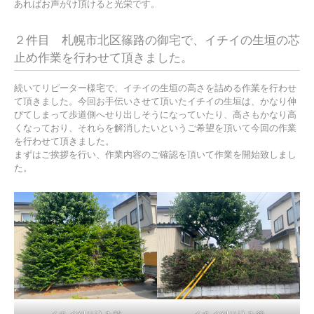
あればお声がけ頂けると光栄です。
２件目 札幌市北区篠路の御宅で、イチイの生垣の芯
止め作業を行わせて頂きました。
続いてリピーター様宅で、イチイの生垣の高さを詰める作業を行わせ
て頂きました。今回お手伝いさせて頂いたイチイの生垣は、かなり伸
びてしまって歩道側へせり出しそうになっていたり、高さもかなり高
くなっており、それらを解消したいというご希望を頂いて今回の作業
を行わせて頂きました。
まずはご挨拶を行い、作業内容のご確認を頂いて作業を開始致しまし
た。