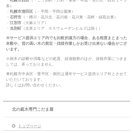
・
札幌市西区
（・二十四軒・八軒・発寒・琴似・宮の沢・西野１～５
条）
・
札幌市清田区
（・平岡・平岡公園東）
・
石狩市
（・樽川・花川北・花川南・花川東・花畔・緑苑台東）
・
江別市
（大麻エリア）
・
当別町
（太美エリア ※スウェーデンヒルズは除く）
※サービス提供エリア内でも比較的遠方の場合、ある程度まとまった
本数や、背の高い木の剪定・伐採作業しかお受け出来ない場合がござ
います。
※樹木の診断や消毒などの処置、経過観察のほか、抜根作業につきま
しては、承っておりません。
※
札幌市中央区・豊平区・南区は通年サービス提供エリア外とさせて
いただいております。
詳しくはお問い合わせください。
北の庭木専門こだま屋
トップページ