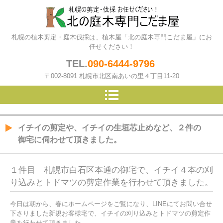
北の庭木専門こだま屋（札幌の
札幌の植木剪定・庭木伐採は、植木屋「北の庭木専門こだま屋」にお
植木屋）
任せください！
TEL.
090-6444-9796
〒002-8091 札幌市北区南あいの里４丁目11-20
イチイの剪定や、イチイの生垣芯止めなど、２件の
御宅に伺わせて頂きました。
１件目 札幌市白石区本通の御宅で、イチイ４本の刈
り込みとトドマツの剪定作業を行わせて頂きました。
今日は朝から、春にホームページをご覧になり、LINEにてお問い合せ
下さりました新規お客様宅で、イチイの刈り込みとトドマツの剪定作
業を行わせて頂きました。