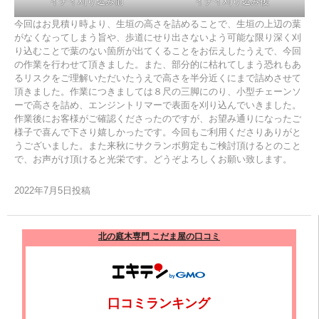
イチイ刈り込み前
イチイ刈り込み後
今回はお見積り時より、生垣の高さを詰めることで、生垣の上辺の葉
がなくなってしまう旨や、歩道にせり出さないよう可能な限り深く刈
り込むことで葉のない箇所が出てくることをお伝えしたうえで、今回
の作業を行わせて頂きました。また、部分的に枯れてしまう恐れもあ
るリスクをご理解いただいたうえで高さを半分近くにまで詰めさせて
頂きました。作業につきましては８尺の三脚にのり、小型チェーンソ
ーで高さを詰め、エンジントリマーで表面を刈り込んでいきました。
作業後にお客様がご確認くださったのですが、お望み通りになったご
様子で喜んで下さり嬉しかったです。今回もご利用くださりありがと
うございました。また来秋にサクランボ剪定もご検討頂けるとのこと
で、お声がけ頂けると光栄です。どうぞよろしくお願い致します。
2022年7月5日投稿
北の庭木専門 こだま屋の口コミ