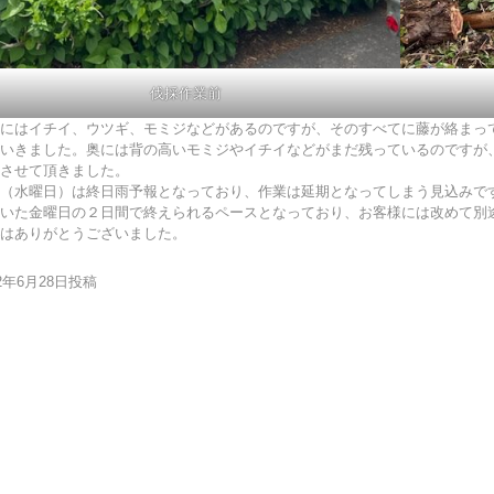
伐採作業前
にはイチイ、ウツギ、モミジなどがあるのですが、そのすべてに藤が絡まっ
いきました。奥には背の高いモミジやイチイなどがまだ残っているのですが
させて頂きました。
（水曜日）は終日雨予報となっており、作業は延期となってしまう見込みで
いた金曜日の２日間で終えられるペースとなっており、お客様には改めて別
はありがとうございました。
22年6月28日投稿