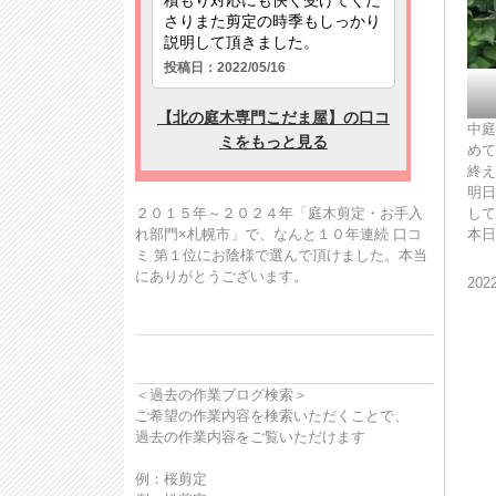
中庭
めて
終え
明日
２０１５年～２０２４年「庭木剪定・お手入
して
れ部門×札幌市」で、なんと１０年連続 口コ
本日
ミ 第１位にお陰様で選んで頂けました。本当
にありがとうございます。
20
＜過去の作業ブログ検索＞
ご希望の作業内容を検索いただくことで、
過去の作業内容をご覧いただけます
例：桜剪定