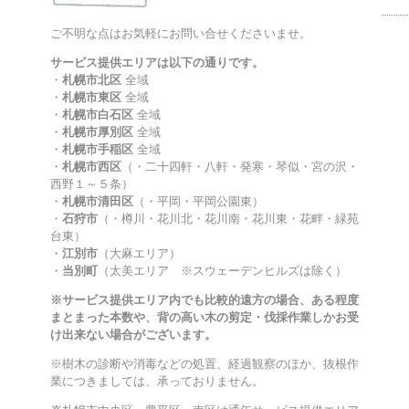
ご不明な点はお気軽にお問い合せくださいませ。
サービス提供エリアは以下の通りです。
・
札幌市北区
全域
・
札幌市東区
全域
・
札幌市白石区
全域
・
札幌市厚別区
全域
・
札幌市手稲区
全域
・
札幌市西区
（・二十四軒・八軒・発寒・琴似・宮の沢・
西野１～５条）
・
札幌市清田区
（・平岡・平岡公園東）
・
石狩市
（・樽川・花川北・花川南・花川東・花畔・緑苑
台東）
・
江別市
（大麻エリア）
・
当別町
（太美エリア ※スウェーデンヒルズは除く）
※サービス提供エリア内でも比較的遠方の場合、ある程度
まとまった本数や、背の高い木の剪定・伐採作業しかお受
け出来ない場合がございます。
※樹木の診断や消毒などの処置、経過観察のほか、抜根作
業につきましては、承っておりません。