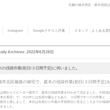
札幌の植木剪定・庭木伐採
Instagram
Googleクチコミ評価
スタッフ・よくある質
aily Archives:
2022年6月28日
木の伐採作業(初日/３日間予定)に伺いました。
幌市北区篠路の御宅で、庭木の伐採作業(初日/３日間予定)
は朝からリピーター様宅で、庭木の伐採作業を行わせて頂きました。今回伐
本が剪定）で、その中には生垣や藤などもあり、３日間ですべての作業と、
初日と致しまして、本日は生垣から中庭の手前部分に至るところまでの伐採
きました。