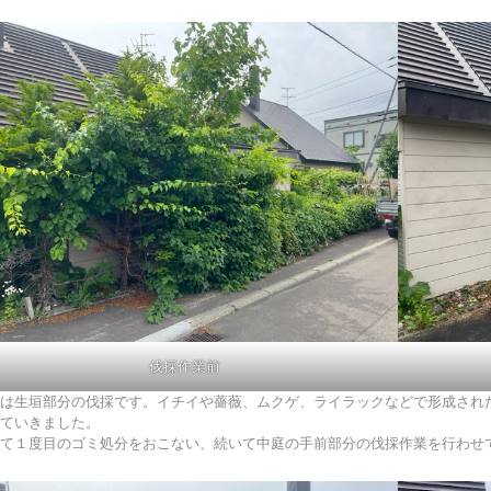
伐採作業前
は生垣部分の伐採です。イチイや薔薇、ムクゲ、ライラックなどで形成され
ていきました。
て１度目のゴミ処分をおこない、続いて中庭の手前部分の伐採作業を行わせ