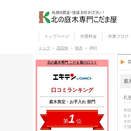
北の庭木専門こだま屋（札幌の
植木屋）
トップページ
作業料金
作業ブログ
トップ
›
2022年
›
06月
›
28日
D
北の庭木専門 こだま屋の口コミ
庭
札
今日
ち１
その
て頂