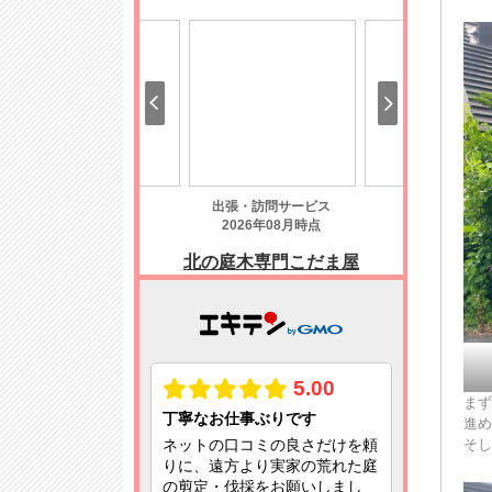
まず
進め
そし