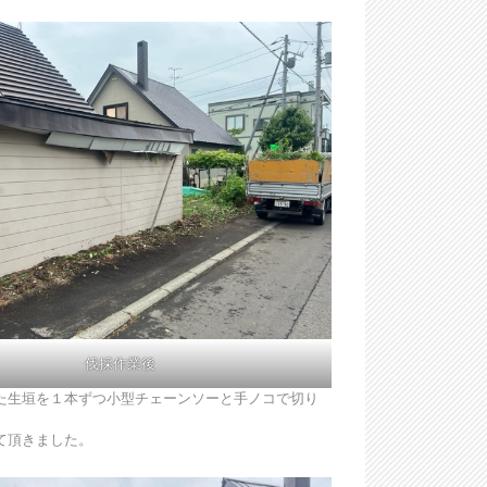
伐採作業後
た生垣を１本ずつ小型チェーンソーと手ノコで切り
て頂きました。